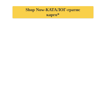
Shop Now-КАТАЛОГ-гратис
карго*