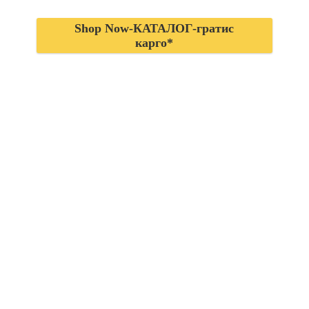
Shop Now-КАТАЛОГ-гратис
карго*