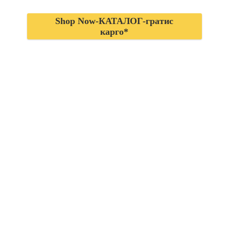
Shop Now-КАТАЛОГ-гратис
карго*