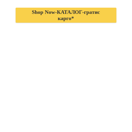
Shop Now-КАТАЛОГ-гратис
карго*