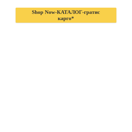
Shop Now-КАТАЛОГ-гратис
карго*