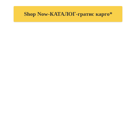
Shop Now-КАТАЛОГ-гратис карго*