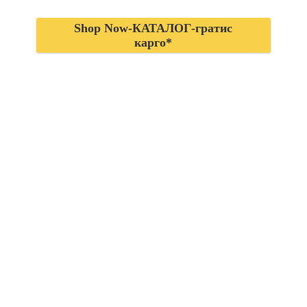
Shop Now-КАТАЛОГ-гратис
карго*