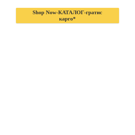
Shop Now-КАТАЛОГ-гратис
карго*