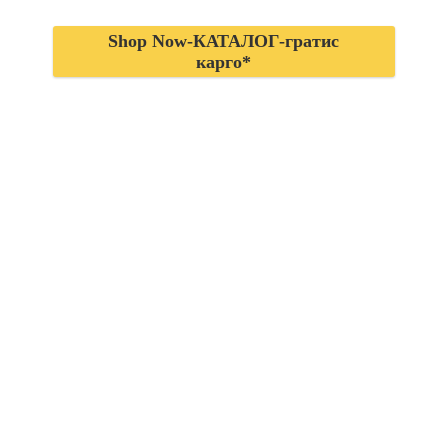
Shop Now-КАТАЛОГ-гратис
карго*