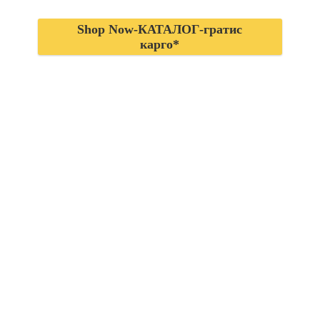
Shop Now-КАТАЛОГ-гратис
карго*