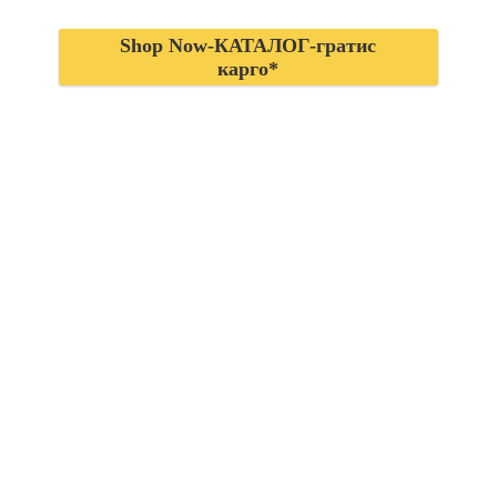
Shop Now-КАТАЛОГ-гратис
карго*