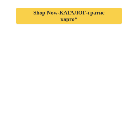
Shop Now-КАТАЛОГ-гратис
карго*