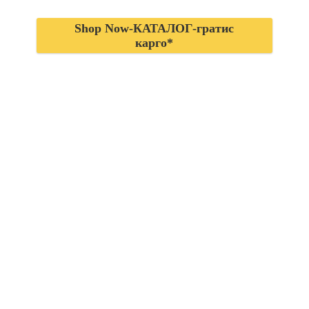
Shop Now-КАТАЛОГ-гратис
карго*