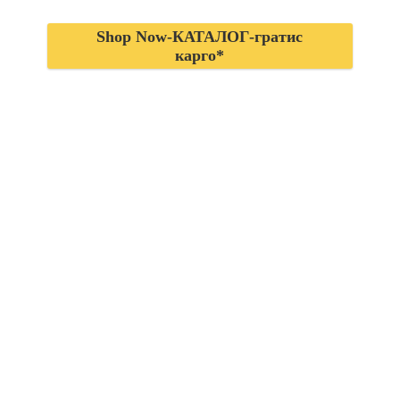
Shop Now-КАТАЛОГ-гратис
карго*