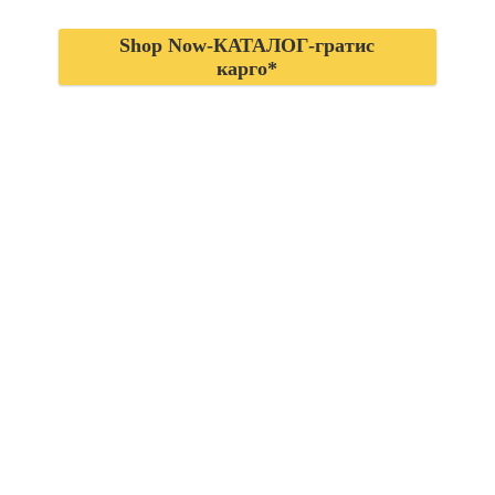
Shop Now-КАТАЛОГ-гратис
карго*