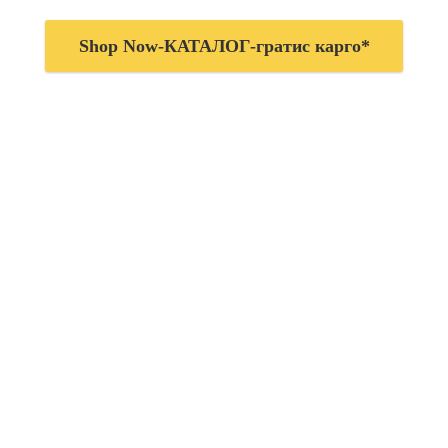
Shop Now-КАТАЛОГ-гратис карго*