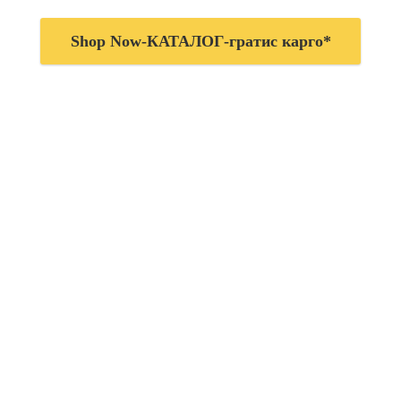
Shop Now-КАТАЛОГ-гратис карго*