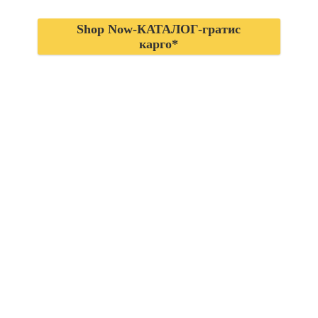
Shop Now-КАТАЛОГ-гратис
карго*