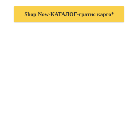
Shop Now-КАТАЛОГ-гратис карго*