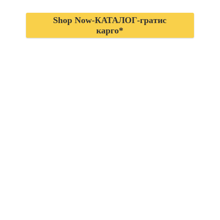
Shop Now-КАТАЛОГ-гратис
карго*