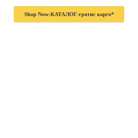
Shop Now-КАТАЛОГ-гратис карго*