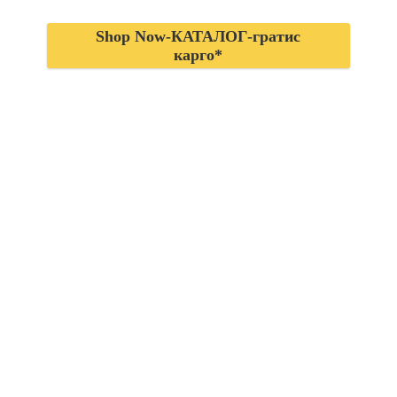
Shop Now-КАТАЛОГ-гратис
карго*