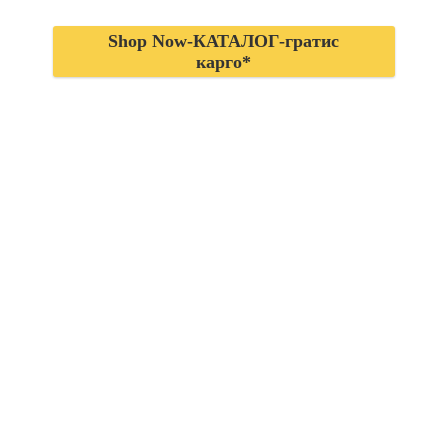
Shop Now-КАТАЛОГ-гратис
карго*