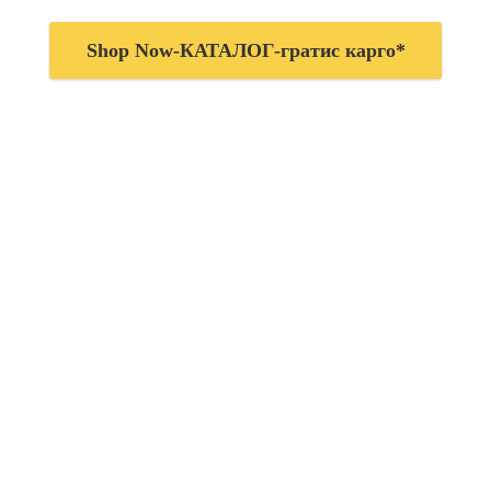
Shop Now-КАТАЛОГ-гратис карго*