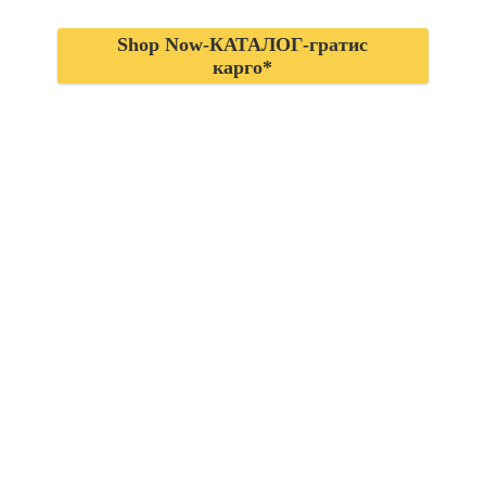
Shop Now-КАТАЛОГ-гратис
карго*