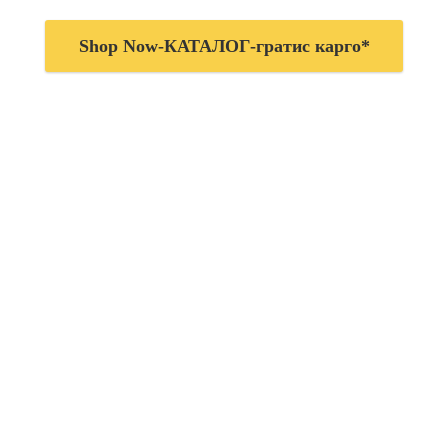
Shop Now-КАТАЛОГ-гратис карго*