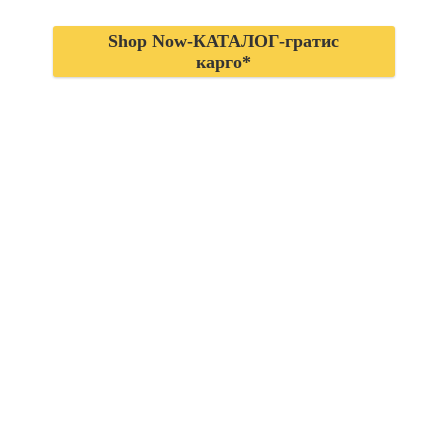
Shop Now-КАТАЛОГ-гратис
карго*