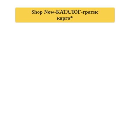
Shop Now-КАТАЛОГ-гратис
карго*